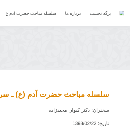
برگه نخست
درباره ما
سلسله مباحث حضرت آدم ع
مکان شما:
صفحه نخست
سلسله مباحث حضرت آدم (ع)
سری دوم: سیر انشاء حضر
سلسله مباحث حضرت آدم (ع) ـ س
سخنران: دکتر کیوان مجیدزاده
تاریخ: 1398/02/22