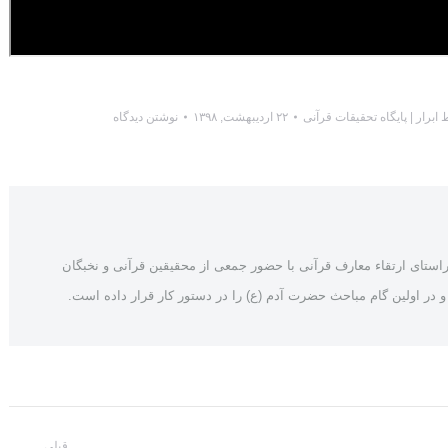
ط
ابرار | پایگاه تحقیقات قرآنی
۲۲ اردیبهشت, ۱۳۹۸
نوشتن دیدگاه
حقیقات قرآنی ابرار از سال 1397 در راستای ارتقاء معارف قرآنی با حضور جمعی از محقیقین قرآنی و نخبگان
در اولین گام مباحث حضرت آدم (ع) را در دستور کار قرار داده است.
قبلی