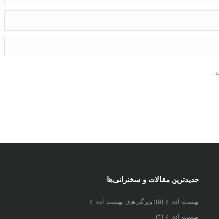
 .
جدیدترین مقالات و سخنرانی‌ها
بهشت آدم ع (۵): ویژگی‌های بهشت آدم ع
بهشت آدم ع (۴)